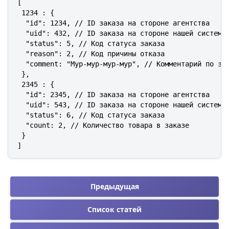
[

 1234 : {

  "id": 1234, // ID заказа на стороне агентства

  "uid": 432, // ID заказа на стороне нашей системы

  "status": 5, // Код статуса заказа

  "reason": 2, // Код причины отказа

  "comment: "Мур-мур-мур-мур", // Комментарий по зак
 },

 2345 : {

  "id": 2345, // ID заказа на стороне агентства

  "uid": 543, // ID заказа на стороне нашей системы

  "status": 6, // Код статуса заказа

  "count: 2, // Количество товара в заказе

 }

]
Предыдущая
Список статей