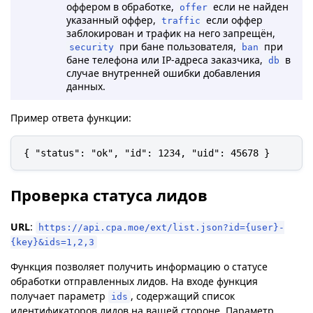
оффером в обработке,
если не найден
offer
указанный оффер,
если оффер
traffic
заблокирован и трафик на него запрещён,
при бане пользователя,
при
security
ban
бане телефона или IP-адреса заказчика,
в
db
случае внутренней ошибки добавления
данных.
Пример ответа функции:
{ "status": "ok", "id": 1234, "uid": 45678 }
Проверка статуса лидов
URL
:
https://api.cpa.moe/ext/list.json?id={user}-
{key}&ids=1,2,3
Функция позволяет получить информацию о статусе
обработки отправленных лидов. На входе функция
получает параметр
, содержащий список
ids
идентификаторов лидов на вашей стороне. Параметр