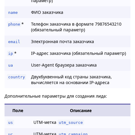
параметр)
ФИО заказчика
name
*
Телефон заказчика в формате 79876543210
phone
(обязательный параметр)
Электронная почта заказчика
email
*
IP-адрес заказчика (обязательный параметр)
ip
User-Agent браузера заказчика
ua
Двухбуквенный код страны заказчика,
country
вычисляется на основании IP-адреса
Дополнительные параметры для создания лида:
Поле
Описание
UTM-метка
us
utm_source
UTM-метка
uc
utm_campaign