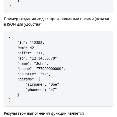
    ]

}
Пример создания лида с произвольными полями (показан
в JSON для удобства)
{

    "id": 112358,

    "wm": 42,

    "offer": 217,

    "ip": "12.34.56.78",

    "name": "John",

    "phone": "77000000000",

    "country": "kz",

    "params": {

        "sirname": "Doe",

        "phonecc": "+7"

    }

}
Результатом выполнения функции является