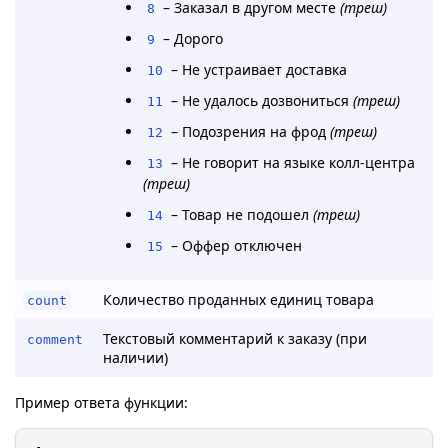
– Заказал в другом месте
(треш)
8
– Дорого
9
– Не устраивает доставка
10
– Не удалось дозвониться
(треш)
11
– Подозрения на фрод
(треш)
12
– Не говорит на языке колл-центра
13
(треш)
– Товар не подошел
(треш)
14
– Оффер отключен
15
Количество проданных единиц товара
count
Текстовый комментарий к заказу (при
comment
наличии)
Пример ответа функции: