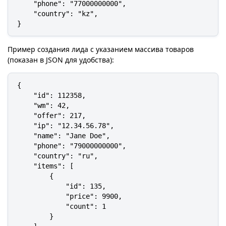
    "phone": "77000000000",

    "country": "kz",

}
Пример создания лида с указанием массива товаров
(показан в JSON для удобства):
{

    "id": 112358,

    "wm": 42,

    "offer": 217,

    "ip": "12.34.56.78",

    "name": "Jane Doe",

    "phone": "79000000000",

    "country": "ru",

    "items": [

        {

            "id": 135,

            "price": 9900,

            "count": 1

        }
